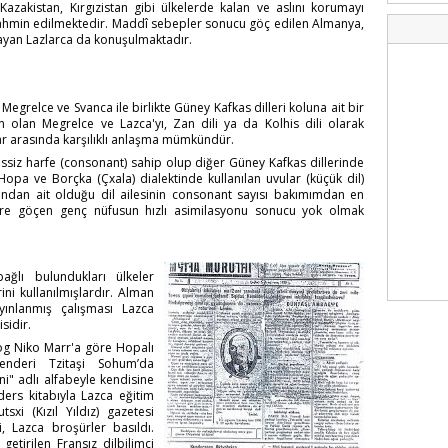
 Kazakistan, Kırgızistan gibi ülkelerde kalan ve aslını korumayı
tahmin edilmektedir. Maddî sebepler sonucu göç edilen Almanya,
ayan Lazlarca da konuşulmaktadır.
Megrelce ve Svanca ile birlikte Güney Kafkas dilleri koluna ait bir
kın olan Megrelce ve Lazca'yı, Zan dili ya da Kolhis dili olarak
lar arasında karşılıklı anlaşma mümkündür.
essiz harfe (consonant) sahip olup diğer Güney Kafkas dillerinde
 Hopa ve Borçka (Çxala) dialektinde kullanılan uvular (küçük dil)
ığından ait olduğu dil ailesinin consonant sayısı bakımımdan en
tlere göçen genç nüfusun hızlı asimilasyonu sonucu yok olmak
ağlı bulundukları ülkeler
ini kullanılmışlardır. Alman
yınlanmış çalışması Lazca
sidir.
olog Niko Marr'a göre Hopalı
kenderi Tzitaşi Sohum’da
ni" adlı alfabeyle kendisine
ers kitabıyla Lazca eğitim
xi (Kızıl Yıldız) gazetesi
i, Lazca broşürler basıldı.
 getirilen Fransız dilbilimci