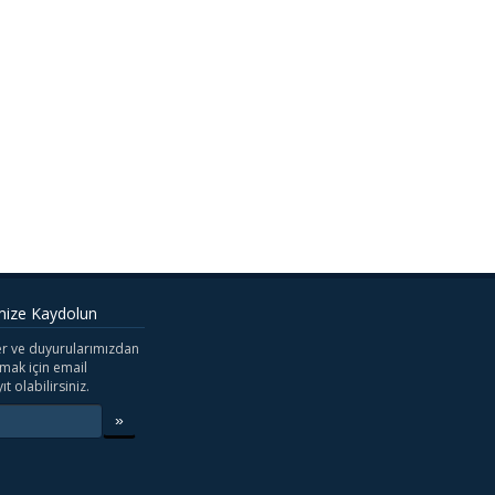
mize Kaydolun
r ve duyurularımızdan
mak için email
ıt olabilirsiniz.
»