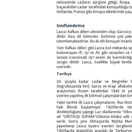
neticesinde Lazların sürgüne gittiği; Rusya,
başarabilen Lazlar tarafından konuşulduğu 
Hollanda, Fransa gibi Avrupa ülkelerinde yaş
Sınıflandırma
Lazca; Kafkas dilleri ailesinden olup Gürcüce, 
dildir. Bazı dil bilimciler, birbirine çok ya
tanımlamaktadırlar. Bu iki dili konuşan insan
Tüm Kafkas dilleri gibi Lazca bol miktarda s
bulunmayan /f/, /y/ ve /h/ gibi sessizleri ve
sessizi (consonat) /q'/ sesini de barındırd
zengin dilidir. Lazca, özellikle büyük ken
üzeredir.
Tarihçe
20. yüzyıla kadar Lazlar ve Megreller b
doğrultusunda Kiril, Gürcü ve Arap alfabeler
araştırmacı Rosen tarafından 1843 te ya
üzerine yapılmış ilk bilimsel çalışmalardan biri
Yakın tarihte ilk Lazca çalışmalarını, Rus fil
Faik Efendi başlatmıştır. 1920’lerde İs
direktörlüğünü yaptığı Laz okullarında "Albo
ait "OǨİTXUŞİ SUPARA"(Okuma Kitabı) adlı d
verdi. Sonra yine Abhazya’da Mçhita Muruts
yayımlanıp Lazca tiyatro eserleri sergilend
1930’larda Atatürk’ün aracılığı ile Türkiye’ye