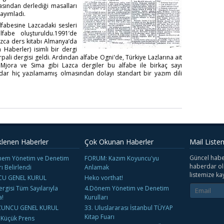
asından derlediği masalları
yayımladı.
lfabesine Lazcadaki sesleri
lfabe oluşturuldu.1991’de
zca ders kitabı Almanya’da
Haberler) isimli bir dergi
ali dergisi geldi. Ardından alfabe Ogni'de, Türkiye Lazlarına ait
Ve Mjora ve Sima gibi Lazca dergiler bu alfabe ile birkaç sayı
adar hiç yazılamamış olmasından dolayı standart bir yazım dili
klenen Haberler
Çok Okunan Haberler
Mail Liste
Güncel habe
nem Yönetim ve Denetim
FORUM: Kazım Koyuncu'yu
haberdar ol
rı Belirlendi
Anlamak
listemize kay
U GENEL KURUL
Heko vorthat!
rgisi Tüm Sayılarıyla
4.Dönem Yönetim ve Denetim
a!
Kurulları
UNCU GENEL KURUL
33. Uluslararası İstanbul TÜYAP
Kitap Fuarı
 Küçük Prens