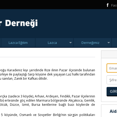
Fac
Lazca Eğitim
Lazca
Derneğimiz
oğu Karadeniz kıyı şeridinde Rize ilinin Pazar ilçesinde bulunan
ürkiye ile paylaştığı Sarp köyüne dek yaşayan Laz halkı tarafından
sanılan, Zanik bir Kafkas dilidir.
GİR
çka (sadece 3 köyde), Arhavi, Ardeşen, Fındıklı, Pazar ilçelerinin
arbi) ertesinde göç edilen Marmara bölgesinde Akçakoca, Gemlik,
lcük, Düzce, İzmit, Bursa kentlerine bağlı bazı köylerde de
Aid
5 köyünde, Osmanlı ve Sovyetler Birliği’nin sürgün politikaları