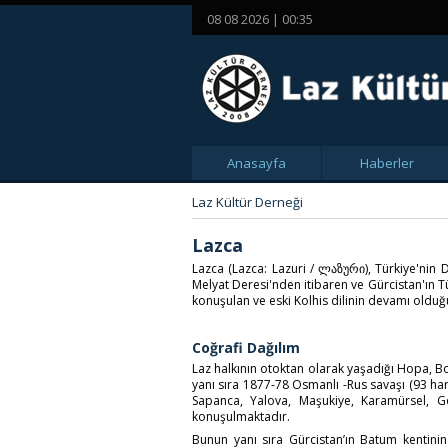
08 08 2026 | 00:35
Anasayfa
Haberler
Laz Kültür Derneği
Lazca
Lazca (Lazca: Lazuri / ლაზური), Türkiye'nin D
Melyat Deresi'nden itibaren ve Gürcistan'ın T
konuşulan ve eski Kolhis dilinin devamı olduğu 
Coğrafi Dağılım
Laz halkının otoktan olarak yaşadığı Hopa, Bor
yanı sıra 1877-78 Osmanlı -Rus savaşı (93 h
Sapanca, Yalova, Maşukiye, Karamürsel, Gö
konuşulmaktadır.
Bunun yanı sıra Gürcistan’ın Batum kentinin 