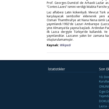
Prof. Georges Dumézil de Arhavili Lazlar ar
“Contes Lazes” ismini verdiği kitabta Paris’te 
Laz alfabesi Latin kökenliydi. Mevcut Türk a
karşılayacak semboller eklenerek yeni a
Osman Thamthruli’ye ait Nana Nena isimli La
yayımlandı.1992'de Lazuri Ambarepe (Lazca 
yine Almanya’da yayına başladı. Ardından Parp
ilk Lazca dergiyle Türkiye’de kullanıldı. 
yayınlandılar. Lazcanın yakın bir zamana k
oluşturulamamıştır.
Kaynak:
Wikipedi
İstatistikler
Son E
10. Dö
Kurulla
ONUNC
Ogni De
Yayınd
DOKUZ
Lazca -