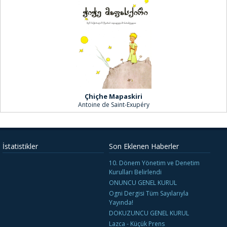
Çhiçhe Mapaskiri
Antoine de Saint-Exupéry
İstatistikler
Son Eklenen Haberler
10. Dönem Yönetim ve Denetim
Kurulları Belirlendi
ONUNCU GENEL KURUL
Ogni Dergisi Tüm Sayılarıyla
Yayında!
DOKUZUNCU GENEL KURUL
Lazca - Küçük Prens