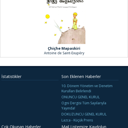
Çhiçhe Mapaskiri
Antoine de Saint-Exupéry
İstatistikler
Son Eklenen Haberler
10. Dönem Yönetim ve Denetim
Kurulları Belirlendi
ONUNCU GENEL KURUL
Ogni Dergisi Tüm Sayılarıyla
Yayında!
DOKUZUNCU GENEL KURUL
Lazca - Küçük Prens
Çok Okunan Haberler
Mail Listemize Kaydolun