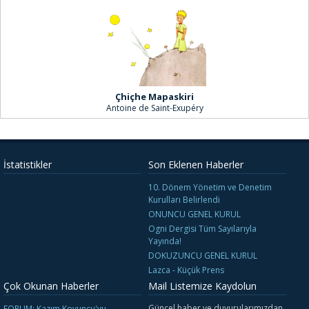
Çhiçhe Mapaskiri
Antoine de Saint-Exupéry
İstatistikler
Son Eklenen Haberler
10. Dönem Yönetim ve Denetim
Kurulları Belirlendi
ONUNCU GENEL KURUL
Ogni Dergisi Tüm Sayılarıyla
Yayında!
DOKUZUNCU GENEL KURUL
Lazca - Küçük Prens
Çok Okunan Haberler
Mail Listemize Kaydolun
Güncel haber ve duyurularımızdan
FORUM: Kazım Koyuncu'yu