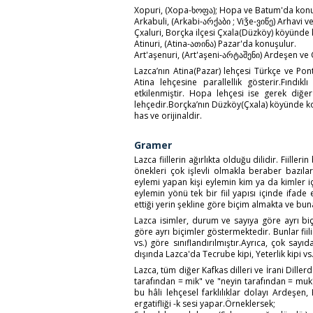
Xopuri, (Xopa-ხოფა); Hopa ve Batum'da konu
Arkabuli, (Arkabi-არქაბი ; Viǯe-ვიწე) Arhavi ve
Çxaluri, Borçka ilçesi Çxala(Düzköy) köyünde
Atinuri, (Atina-ათინა) Pazar'da konuşulur.
Art'aşenuri, (Art'aşeni-არტაშენი) Ardeşen ve
Lazca’nın Atina(Pazar) lehçesi Türkçe ve Pon
Atina lehçesine parallellik gösterir.Fındı
etkilenmiştir. Hopa lehçesi ise gerek diğ
lehçedir.Borçka’nın Düzköy(Çxala) köyünde k
has ve orijinaldir.
Gramer
Lazca fiillerin ağırlıkta olduğu dilidir. Fiiller
önekleri çok işlevli olmakla beraber bazılar
eylemi yapan kişi eylemin kim ya da kimler içi
eylemin yönü tek bir fiil yapısı içinde ifade
ettiği yerin şekline göre biçim almakta ve bu
Lazca isimler, durum ve sayıya göre ayrı biçi
göre ayrı biçimler göstermektedir. Bunlar fiilin 
vs.) göre sınıflandırılmıştır.Ayrıca, çok sayı
dışında Lazca'da Tecrube kipi, Yeterlik kipi v
Lazca, tüm diğer Kafkas dilleri ve İrani Diller
tarafından = mik" ve "neyin tarafından = muk"
bu hâli lehçesel farklılıklar dolayı Ardeşe
ergatifliği -k sesi yapar.Örneklersek;