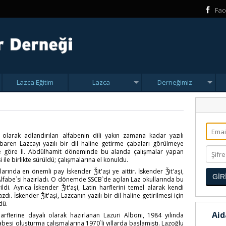
Fac
Lazca Eğitim
Lazca
Derneğimiz
larak adlandırılan alfabenin dili yakın zamana kadar yazılı
ibaren Lazcayı yazılı bir dil haline getirme çabaları görülmeye
ze göre II. Abdülhamit döneminde bu alanda çalışmalar yapan
 ile birlikte sürüldü; çalışmalarına el konuldu.
larında en önemli pay İskender Ǯit'aşi ye aittir. İskender Ǯit'aşi,
GİR
z Alfabe`si hazırladı. O dönemde SSCB`de açılan Laz okullarında bu
ldi. Ayrıca İskender Ǯit'aşi, Latin harflerini temel alarak kendi
dı. İskender Ǯit'aşi, Lazcanın yazılı bir dil haline getirilmesi için
dü.
Aid
arflerine dayalı olarak hazırlanan Lazuri Alboni, 1984 yılında
esi oluşturma çalışmalarına 1970`li yıllarda başlamıştı. Lazoğlu