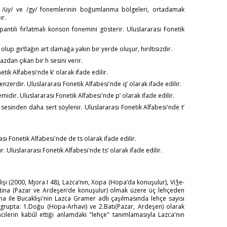
y/, /üy/ ve /gy/ fonemlerinin boğumlanma bölgeleri, ortadamak
ır.
ntılı fırlatmalı konson fonemini gösterir. Uluslararası Fonetik
lup gırtlağın art damağa yakın bir yerde oluşur, hırıltısızdır.
zdan çıkan bir h sesini verir.
netik Alfabesi'nde kʼ olarak ifade edilir.
benzerdir. Uluslararası Fonetik Alfabesi'nde qʼ olarak ifade edilir.
midir. Uluslararası Fonetik Alfabesi'nde pʼ olarak ifade edilir.
 sesinden daha sert söylenir. Uluslararası Fonetik Alfabesi'nde tʼ
sı Fonetik Alfabesi'nde de ts olarak ifade edilir.
r. Uluslararası Fonetik Alfabesi'nde tsʼ olarak ifade edilir.
şi (2000, Mjora I 48), Lazca’nın, Xopa (Hopa’da konuşulur), Viǯe-
 Atina (Pazar ve Ardeşen’de konuşulur) olmak üzere üç lehçeden
a ile Bucaklişi'nin Lazca Gramer adlı çaşılmasında lehçe sayısı
i grupta: 1.Doğu (Hopa-Arhavi) ve 2.Batı(Pazar, Ardeşen) olarak
cilerin kabûl ettiği anlamdaki "lehçe" tanımlamasıyla Lazca'nın