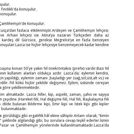
şulur.
 Fındıklı'da konuşulur.
 konuşulur.
 Çamlıhemşin'de konuşulur.
tusça’dan fazlaca etkilenmiştir.Ardeşen ve Çamlıhemşin lehçesi;
klı ve Arhavi lehçesi ise Atina’ya nazaran Türkçeden daha az
er kardeş dil Gürcüce, gerekse Megrelce’ye en fazla benzeyen
onuşulan Lazca ise hiçbir lehçesiye benzemeyecek kadar kendine
in başına konan 50`ye yakın fiil önek/öntakısı (prefix) vardır.Bazı fiil
ının kullanım alanları oldukça azdır. Lazca`da; eylemin kendisi,
n yapıldığı, eylemin zamanı ,başladığı yer (sağ,sol,üst,alt vs.) ve
 edilir. Fiil kökü hiçbir şekilde değişmez. Eylem, üstünde cereyan
na göre şekillenmektedir.
m almaktadır. Lazca fiiller, kip, aspekt, zaman, şahıs ve sayıya
çeşidine (Hareket fiili, Hal değişme fiili, Hal fiili, Başkalaşma fiili
da dilde bulunan Bildirme kipi, Emir kipi ve İstek kipi gibi kipler
s. bulunmaktadır.
de görüldüğü gibi ergatiflik hâl ekine sâhiptir.Anlam olarak; "kimin
 şeklinde algılandığı gibi, bu sorulara cevap teşkil ederler.İsmin
n, Pazar ve Çamlıhemşin yörelerinde kullanılmamaktadır.Lazca'da