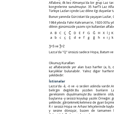
Alfabesi, ilk kez Almanya`da bir grup Laz ta
kongrelerine sunulmuştur. 35 harf`li Laz Alf
Türkiye Lazları içinde Laz diline ilgi duyanlar
Bunun yanında Gürcistan'da yaşayan Lazlar, G
1984 yılında Fahri Kahraman'ın, 1920-30'lu yı
dilinin günümüzde yazımı için kullanılan alfab
A
B
C
Ç
Ç̌
D
E
F
G
Ğ
H
X
İ
J
K
a
b
c
ç
ç̌
d
e
f
g
ğ
h
x
i
j
k
Ʒ=Ṡ ve Ǯ=Ż
Lazca'da "Q" ünsüzü sadece Hopa, Batum ve B
Okunuş Kuralları
az alfabesinde yer alan bazı harfler (a, b, d, e
karşılıklar bulunabilir. Yalnız diğer harfler
şekildedir:
İstisnalar
Lazca'da -â, -ö ve -ü sesleri aslında vardır.
belirgin değildir.Bu yüzden bunların L
gereksinim duyulmamıştır.Bu seslilerin old
başlarına -y sessizi koyulup yazılır.Örneğin: g
şeklinde; gâri(ekmek) kelimesi de gyari biçimin
R r sessizi Hopa ve Arhavi lehçelerinde kay
y sesine dönüşür, bazen de tamamen k