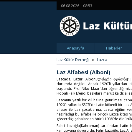
06 08 2026 | 08:53
Anasayfa
Haberler
Laz Kültür Derneği
»
Lazca
Laz Alfabesi (Alboni)
Lazcada, Lazuri Alboni/ლაზური ალბონი[1] o
durumda değildi. Ancak 1920`li yıllardan it
başlandı. Prof.Niko Maar`dan öğrendiğimi
Hopalı Faik Efendi baskılara maruz kaldı; ailesi
Lazcanın yazılı bir dil haline getirilmesi çaba
1920`li yıllarda SSCB`de Latin kökenli bir La
alfabe ile Laz çocuklarına, Lazca eğitim veri
hazırladığı bu alfabe ile birçok Lazca kitap yaz
gösterdiği çabalardan ötürü 1938`de öldürül
Fahri Lazoğlu(Kahraman) tarafından Latin h
kamuoyuna duyuruldu. Fahri Lazoğlu, Laz Alfab