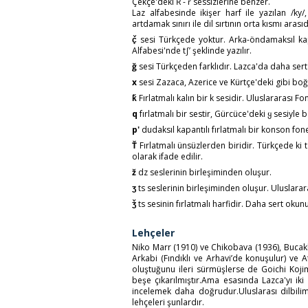
Çekçe'deki Ř - ř sessizlerine benzer.
Laz alfabesinde ikişer harf ile yazılan /k
artdamak sınırı ile dil sırtının orta kısmı arasıd
ç̌
sesi Türkçede yoktur. Arka-öndamaksıl kapa
Alfabesi'nde t∫’ şeklinde yazılır.
ğ
sesi Türkçeden farklıdır. Lazca'da daha sert o
x
sesi Zazaca, Azerice ve Kürtçe'deki gibi boğa
ǩ
Fırlatmalı kalın bir k sesidir. Uluslararası Fo
q
fırlatmalı bir sestir, Gürcüce'deki ყ sesiyle 
p'
dudaksıl kapantılı fırlatmalı bir konson fone
Ť
Fırlatmalı ünsüzlerden biridir. Türkçede ki t
olarak ifade edilir.
ž
dz seslerinin birleşiminden oluşur.
ʒ
ts seslerinin birleşiminden oluşur. Uluslarara
ǯ
ts sesinin fırlatmalı harfidir. Daha sert okunu
Lehçeler
Niko Marr (1910) ve Chikobava (1936), Bucakli
Arkabi (Fındıklı ve Arhavi’de konuşulur) ve
oluştuğunu ileri sürmüşlerse de Goichi Kojim
beşe çıkarılmıştır.Ama esasında Lazca'yı ik
incelemek daha doğrudur.Uluslarası dilbilim
lehçeleri şunlardır.