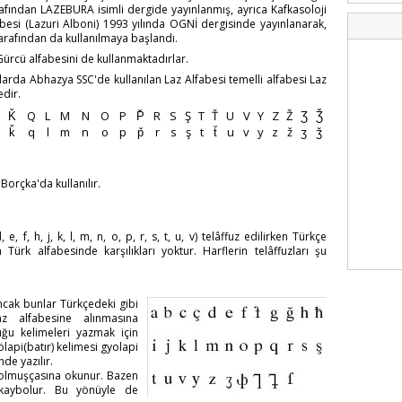
rafından LAZEBURA isimli dergide yayınlanmış, ayrıca Kafkasoloji
abesi (Lazuri Alboni) 1993 yılında OGNİ dergisinde yayınlanarak,
 tarafından da kullanılmaya başlandı.
ürcü alfabesini de kullanmaktadırlar.
llarda Abhazya SSC'de kullanılan Laz Alfabesi temelli alfabesi Laz
edir.
Ǩ
Q
L
M
N
O
P
P̌
R
S
Ş
T
Ť
U
V
Y
Z
Ž
Ʒ
Ǯ
ǩ
q
l
m
n
o
p
p̌
r
s
ş
t
t̆
u
v
y
z
ž
ʒ
ǯ
orçka'da kullanılır.
, f, h, j, k, l, m, n, o, p, r, s, t, u, v) telâffuz edilirken Türkçe
in Türk alfabesinde karşılıkları yoktur. Harflerin telâffuzları şu
Ancak bunlar Türkçedeki gibi
az alfabesine alınmasına
uğu kelimeleri yazmak için
ölapi(batır) kelimesi gyolapi
de yazılır.
bolmuşçasına okunur. Bazen
aybolur. Bu yönüyle de