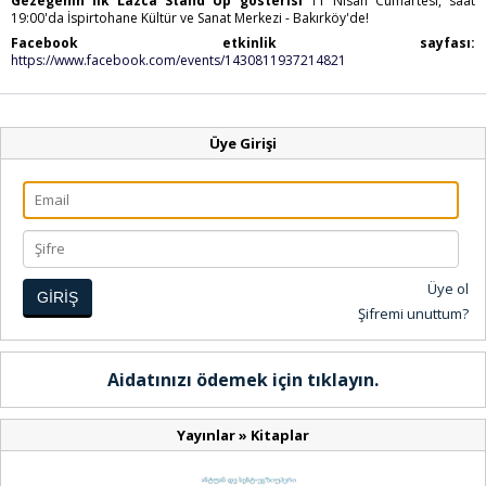
Gezegenin İlk Lazca Stand Up gösterisi
11 Nisan Cumartesi, saat
19:00'da İspirtohane Kültür ve Sanat Merkezi - Bakırköy'de!
Facebook etkinlik sayfası:
https://www.facebook.com/events/1430811937214821
Üye Girişi
Üye ol
GİRİŞ
Şifremi unuttum?
Aidatınızı ödemek için tıklayın.
Yayınlar
»
Kitaplar