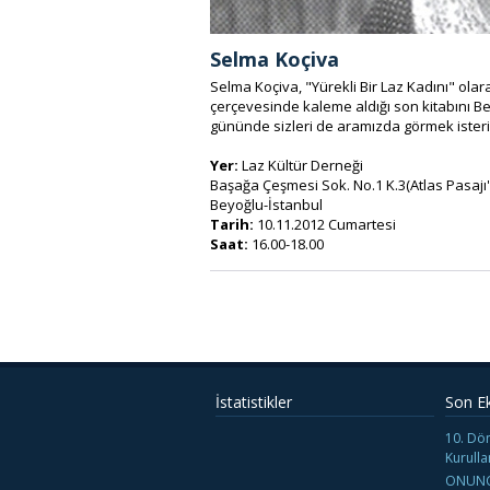
Selma Koçiva
Selma Koçiva, "Yürekli Bir Laz Kadını" olara
çerçevesinde kaleme aldığı son kitabını Bed
gününde sizleri de aramızda görmek isteri
Yer:
Laz Kültür Derneği
Başağa Çeşmesi Sok. No.1 K.3(Atlas Pasajı'n
Beyoğlu-İstanbul
Tarih:
10.11.2012 Cumartesi
Saat:
16.00-18.00
İstatistikler
Son E
10. Dö
Kurulla
ONUNC