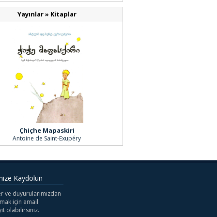
Yayınlar
»
Kitaplar
Çhiçhe Mapaskiri
Antoine de Saint-Exupéry
mize Kaydolun
r ve duyurularımızdan
mak için email
ıt olabilirsiniz.