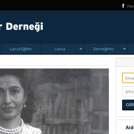
Fac
Lazca Eğitim
Lazca
Derneğimiz
GİR
Aid