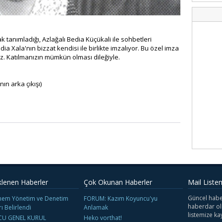
k tanımladığı, Azlağalı Bedia Küçükali ile sohbetleri
ia Xala'nın bizzat kendisi ile birlikte imzalıyor. Bu özel imza
z. Katılmanızın mümkün olması dileğiyle.
ın arka çıkışı)
klenen Haberler
Çok Okunan Haberler
Mail Liste
Güncel habe
nem Yönetim ve Denetim
FORUM: Kazım Koyuncu'yu
haberdar ol
rı Belirlendi
Anlamak
listemize kay
U GENEL KURUL
Heko vorthat!