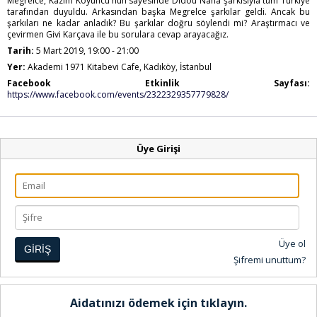
Megrelce, Kazim Koyuncu'nun sayesinde Didou Nana şarkısıyla tüm Türkiye
tarafından duyuldu. Arkasından başka Megrelce şarkılar geldi. Ancak bu
şarkıları ne kadar anladık? Bu şarkılar doğru söylendi mi? Araştırmacı ve
çevirmen Givi Karçava ile bu sorulara cevap arayacağız.
Tarih:
5 Mart 2019, 19:00 - 21:00
Yer:
Akademi 1971 Kitabevi Cafe, Kadıköy, İstanbul
Facebook Etkinlik Sayfası:
https://www.facebook.com/events/2322329357779828/
Üye Girişi
Üye ol
GİRİŞ
Şifremi unuttum?
Aidatınızı ödemek için tıklayın.